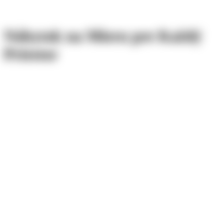
Nábytok
na
Mieru
pre
Každý
Priestor
Nezáväzná kalkulácia
+421 949 880 101
Naša špecializácia
Vstavané skrine
Od podlahy po strop, do každého rohu a výklenku. Posuvné alebo
otváracie dvere, materiály EGGER, kovania Blum.
Posuvné aj otváracie dvere
Materiály EGGER, Bučina Zvolen, Swiss Krono