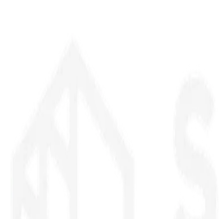
Spustite online návrhár alebo nám pošlite dopyt na vstavanú skriňu
či kuchynskú linku. Bez záväzkov, žiadne čakanie.
3D Návrhár
+421 949 880 101